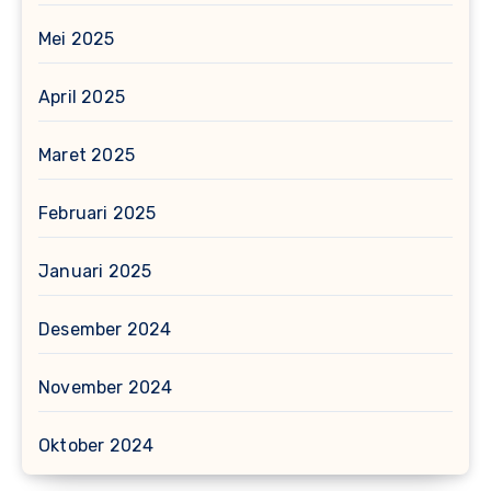
Mei 2025
April 2025
Maret 2025
Februari 2025
Januari 2025
Desember 2024
November 2024
Oktober 2024