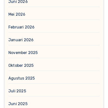
Juni 2026
Mei 2026
Februari 2026
Januari 2026
November 2025
Oktober 2025
Agustus 2025
Juli 2025
Juni 2025