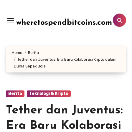
Lewati
ke
konten
wheretospendbitcoins.com
Home
Berita
Tether dan Juventus: Era Baru Kolaborasi Kripto dalam
Dunia Sepak Bola
Berita
Teknologi & Kripto
Tether dan Juventus:
Era Baru Kolaborasi