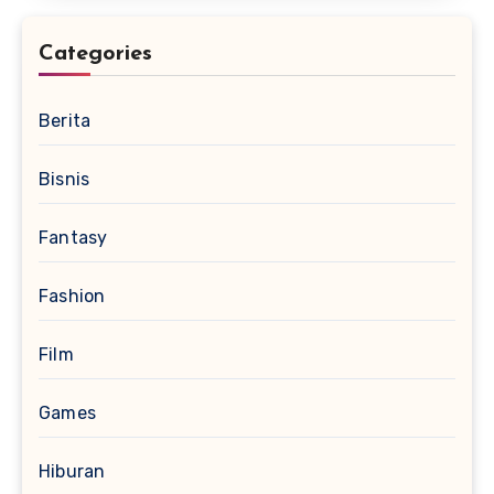
Categories
Berita
Bisnis
Fantasy
Fashion
Film
Games
Hiburan