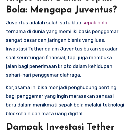
Bola: Mengapa Juventus?
Juventus adalah salah satu klub
sepak bola
ternama di dunia yang memiliki basis penggemar
sangat besar dan jaringan bisnis yang luas.
Investasi Tether dalam Juventus bukan sekadar
soal keuntungan finansial, tapi juga membuka
jalan bagi penerimaan kripto dalam kehidupan
sehari-hari penggemar olahraga.
Kerjasama ini bisa menjadi penghubung penting
bagi penggemar yang ingin merasakan sensasi
baru dalam menikmati sepak bola melalui teknologi
blockchain dan mata uang digital.
Dampak Investasi Tether