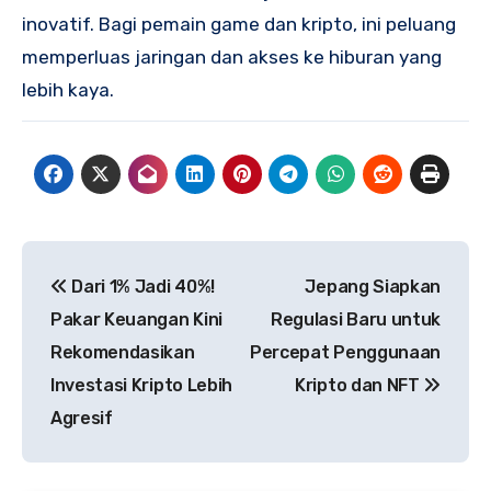
inovatif. Bagi pemain game dan kripto, ini peluang
memperluas jaringan dan akses ke hiburan yang
lebih kaya.
Navigasi
Dari 1% Jadi 40%!
Jepang Siapkan
pos
Pakar Keuangan Kini
Regulasi Baru untuk
Rekomendasikan
Percepat Penggunaan
Investasi Kripto Lebih
Kripto dan NFT
Agresif