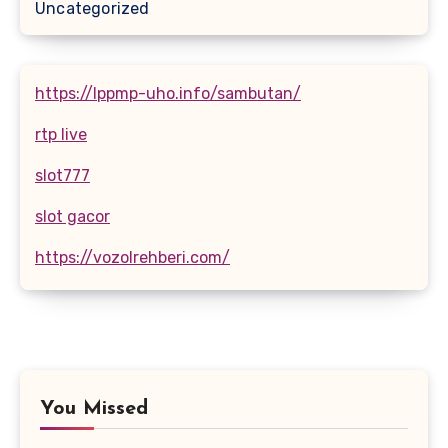
Uncategorized
https://lppmp-uho.info/sambutan/
rtp live
slot777
slot gacor
https://vozolrehberi.com/
You Missed