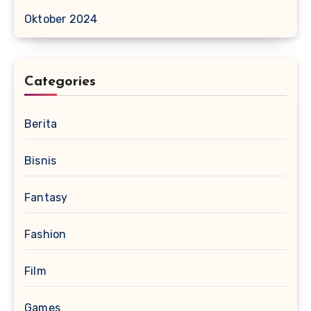
Oktober 2024
Categories
Berita
Bisnis
Fantasy
Fashion
Film
Games