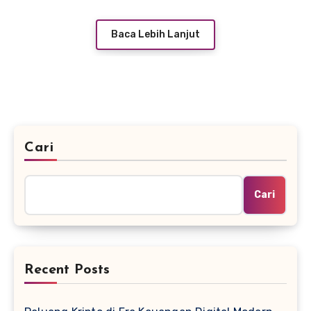
Baca Lebih Lanjut
Cari
Cari
Recent Posts