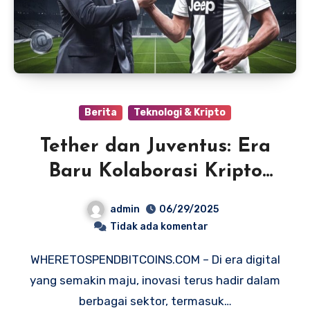
Berita
Teknologi & Kripto
Tether dan Juventus: Era
Baru Kolaborasi Kripto
dalam Dunia Sepak Bola
admin
06/29/2025
Tidak ada komentar
WHERETOSPENDBITCOINS.COM – Di era digital
yang semakin maju, inovasi terus hadir dalam
berbagai sektor, termasuk…