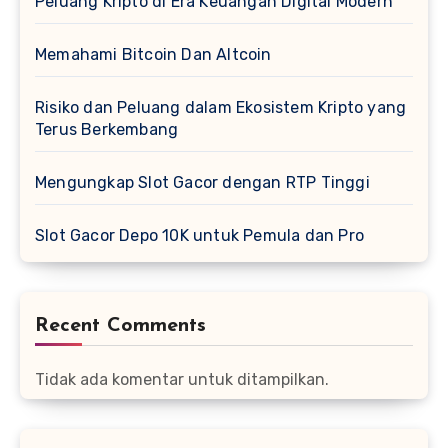
Peluang Kripto di Era Keuangan Digital Modern
Memahami Bitcoin Dan Altcoin
Risiko dan Peluang dalam Ekosistem Kripto yang
Terus Berkembang
Mengungkap Slot Gacor dengan RTP Tinggi
Slot Gacor Depo 10K untuk Pemula dan Pro
Recent Comments
Tidak ada komentar untuk ditampilkan.