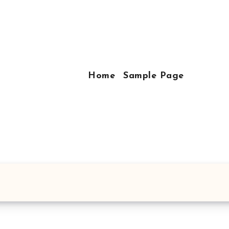
Home
Sample Page