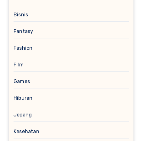
Bisnis
Fantasy
Fashion
Film
Games
Hiburan
Jepang
Kesehatan