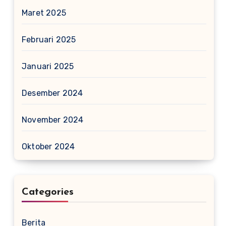
Maret 2025
Februari 2025
Januari 2025
Desember 2024
November 2024
Oktober 2024
Categories
Berita