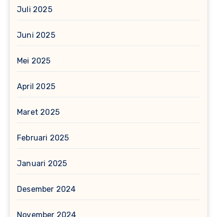
Juli 2025
Juni 2025
Mei 2025
April 2025
Maret 2025
Februari 2025
Januari 2025
Desember 2024
November 2024