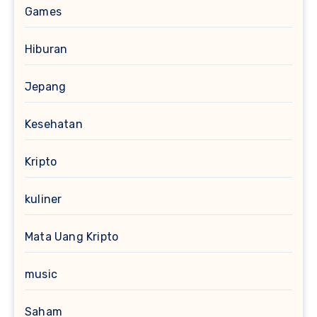
Games
Hiburan
Jepang
Kesehatan
Kripto
kuliner
Mata Uang Kripto
music
Saham