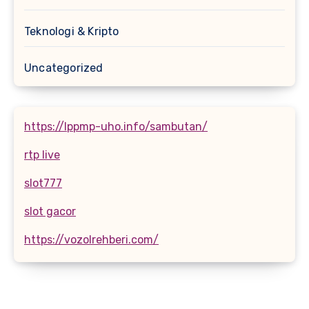
Teknologi & Kripto
Uncategorized
https://lppmp-uho.info/sambutan/
rtp live
slot777
slot gacor
https://vozolrehberi.com/