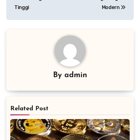
Tinggi
Modern
By
admin
Related Post