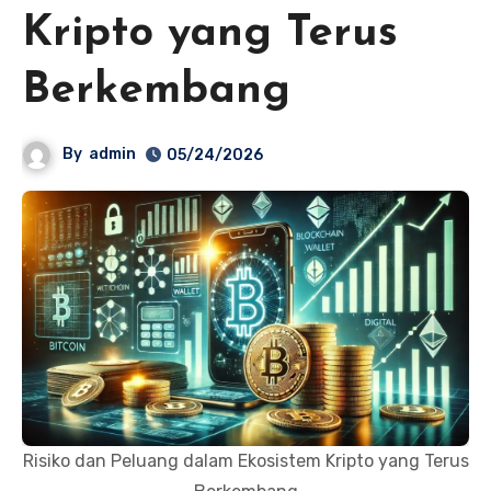
Kripto yang Terus
Berkembang
By
admin
05/24/2026
Risiko dan Peluang dalam Ekosistem Kripto yang Terus