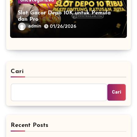
Uncategorized
Slot Gacor Depo 10K untuk Pemula
dan Pro
admin
01/26/2026
Cari
Cari
Recent Posts