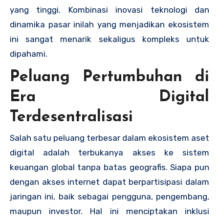
yang tinggi. Kombinasi inovasi teknologi dan
dinamika pasar inilah yang menjadikan ekosistem
ini sangat menarik sekaligus kompleks untuk
dipahami.
Peluang Pertumbuhan di
Era Digital
Terdesentralisasi
Salah satu peluang terbesar dalam ekosistem aset
digital adalah terbukanya akses ke sistem
keuangan global tanpa batas geografis. Siapa pun
dengan akses internet dapat berpartisipasi dalam
jaringan ini, baik sebagai pengguna, pengembang,
maupun investor. Hal ini menciptakan inklusi