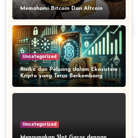
Memahami Bitcoin Dan Altcoin
Uncategorized
Risiko dan Peluang dalam Ekosistem
Kripto yang Terus Berkembang
Uncategorized
Mengungkap Slot Gacor dengan