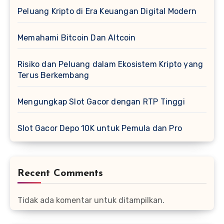
Peluang Kripto di Era Keuangan Digital Modern
Memahami Bitcoin Dan Altcoin
Risiko dan Peluang dalam Ekosistem Kripto yang
Terus Berkembang
Mengungkap Slot Gacor dengan RTP Tinggi
Slot Gacor Depo 10K untuk Pemula dan Pro
Recent Comments
Tidak ada komentar untuk ditampilkan.