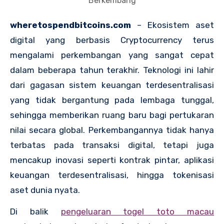
Berkembang
wheretospendbitcoins.com
– Ekosistem aset
digital yang berbasis
Cryptocurrency
terus
mengalami perkembangan yang sangat cepat
dalam beberapa tahun terakhir. Teknologi ini lahir
dari gagasan sistem keuangan terdesentralisasi
yang tidak bergantung pada lembaga tunggal,
sehingga memberikan ruang baru bagi pertukaran
nilai secara global. Perkembangannya tidak hanya
terbatas pada transaksi digital, tetapi juga
mencakup inovasi seperti kontrak pintar, aplikasi
keuangan terdesentralisasi, hingga tokenisasi
aset dunia nyata.
Di balik
pengeluaran togel toto macau