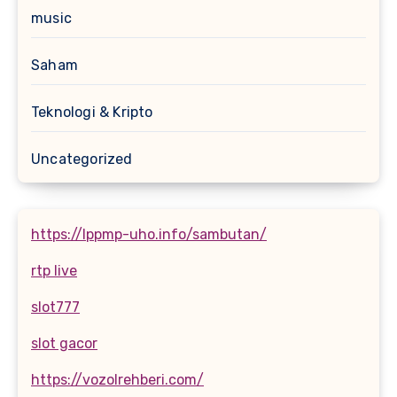
music
Saham
Teknologi & Kripto
Uncategorized
https://lppmp-uho.info/sambutan/
rtp live
slot777
slot gacor
https://vozolrehberi.com/