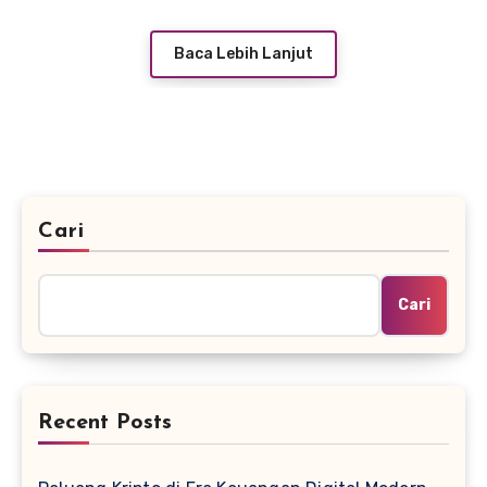
Baca Lebih Lanjut
Cari
Cari
Recent Posts