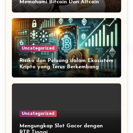
Memahami Bitcoin Dan Altcoin
Uncategorized
Risiko dan Peluang dalam Ekosistem
Kripto yang Terus Berkembang
Uncategorized
Mengungkap Slot Gacor dengan
RTP Tinggi