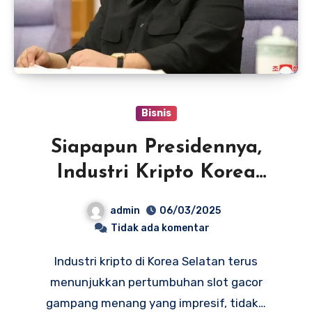
Bisnis
Siapapun Presidennya,
Industri Kripto Korea
Selatan Dipastikan
admin
06/03/2025
Menang
Tidak ada komentar
Industri kripto di Korea Selatan terus
menunjukkan pertumbuhan slot gacor
gampang menang yang impresif, tidak…