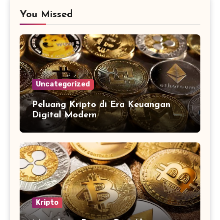
You Missed
Uncategorized
Peluang Kripto di Era Keuangan
Digital Modern
Kripto