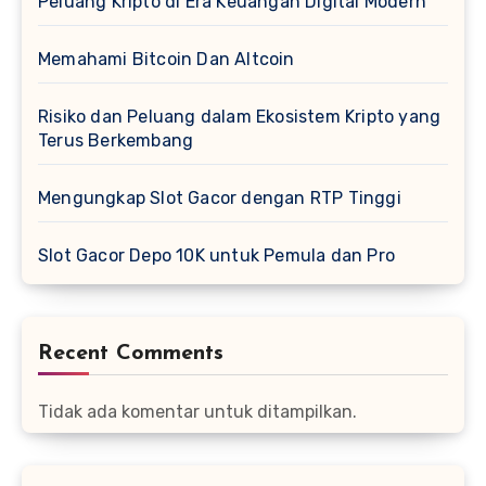
Peluang Kripto di Era Keuangan Digital Modern
Memahami Bitcoin Dan Altcoin
Risiko dan Peluang dalam Ekosistem Kripto yang
Terus Berkembang
Mengungkap Slot Gacor dengan RTP Tinggi
Slot Gacor Depo 10K untuk Pemula dan Pro
Recent Comments
Tidak ada komentar untuk ditampilkan.