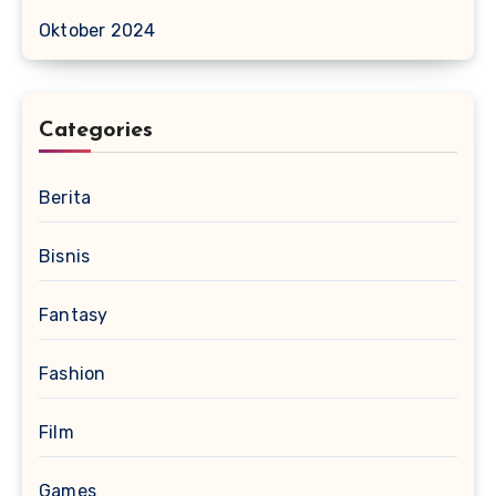
Oktober 2024
Categories
Berita
Bisnis
Fantasy
Fashion
Film
Games