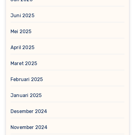
Juni 2025
Mei 2025
April 2025
Maret 2025
Februari 2025
Januari 2025
Desember 2024
November 2024