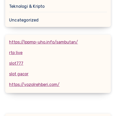
Teknologi & Kripto
Uncategorized
https://lppmp-uho.info/sambutan/
rtp live
slot777
slot gacor
https://vozolrehberi.com/