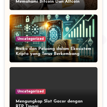
Memahami Bitcoin Dan Altcoin
Uncategorized
Risiko dan Peluang dalam Ekosistem
Kripto yang Terus Berkembang
Uncategorized
Mengungkap Slot Gacor dengan
RTP Tinggi