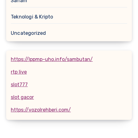
Saham
Teknologi & Kripto
Uncategorized
https://lppmp-uho.info/sambutan/
rtp live
slot777
slot gacor
https://vozolrehberi.com/