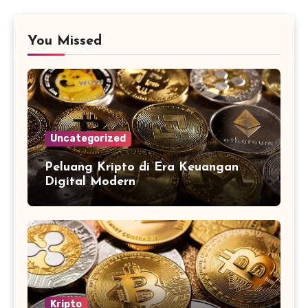
You Missed
Uncategorized
Peluang Kripto di Era Keuangan
Digital Modern
Kripto