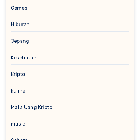
Games
Hiburan
Jepang
Kesehatan
Kripto
kuliner
Mata Uang Kripto
music