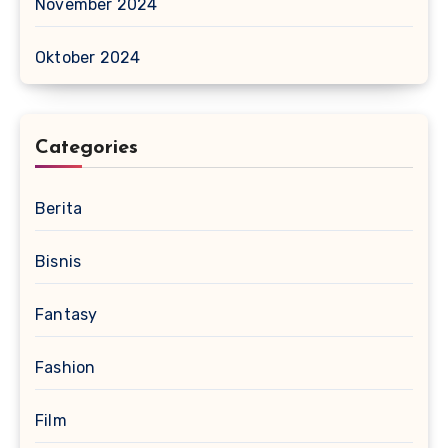
November 2024
Oktober 2024
Categories
Berita
Bisnis
Fantasy
Fashion
Film