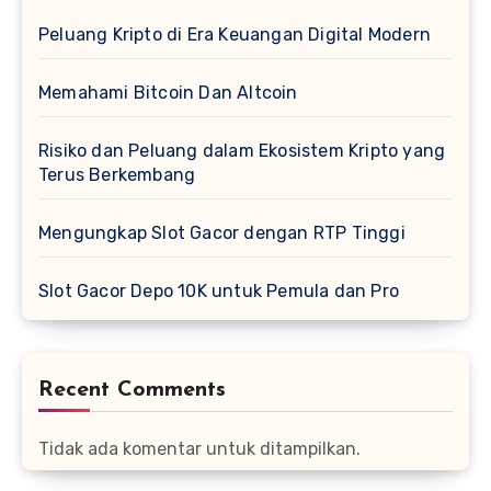
Peluang Kripto di Era Keuangan Digital Modern
Memahami Bitcoin Dan Altcoin
Risiko dan Peluang dalam Ekosistem Kripto yang
Terus Berkembang
Mengungkap Slot Gacor dengan RTP Tinggi
Slot Gacor Depo 10K untuk Pemula dan Pro
Recent Comments
Tidak ada komentar untuk ditampilkan.