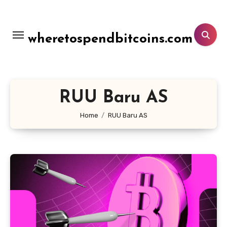
Lewati
ke
konten
wheretospendbitcoins.com
RUU Baru AS
Home
RUU Baru AS