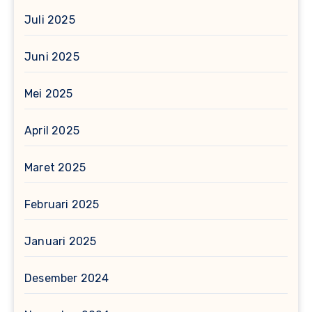
Juli 2025
Juni 2025
Mei 2025
April 2025
Maret 2025
Februari 2025
Januari 2025
Desember 2024