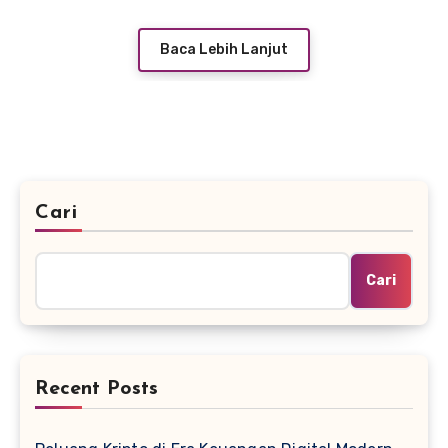
Baca Lebih Lanjut
Cari
Cari
Recent Posts