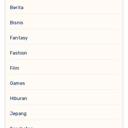
Berita
Bisnis
Fantasy
Fashion
Film
Games
Hiburan
Jepang