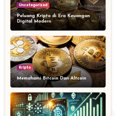
Uncategorized
Peluang Kripto di Era Keuangan
Digital Modern
Kripto
Memahami Bitcoin Dan Altcoin