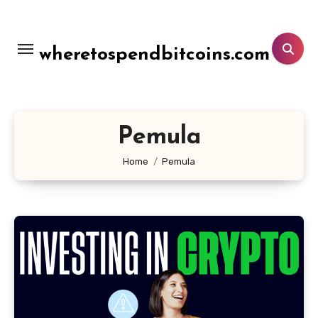
Lewati
ke
konten
wheretospendbitcoins.com
Pemula
Home
Pemula