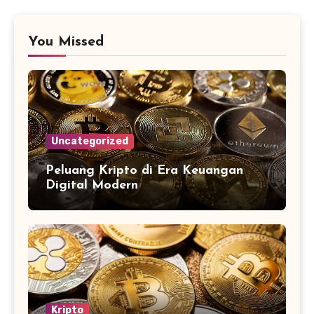
You Missed
Uncategorized
Peluang Kripto di Era Keuangan
Digital Modern
Kripto