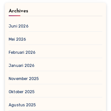
Archives
Juni 2026
Mei 2026
Februari 2026
Januari 2026
November 2025
Oktober 2025
Agustus 2025