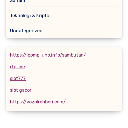
Saham
Teknologi & Kripto
Uncategorized
https://lppmp-uho.info/sambutan/
rtp live
slot777
slot gacor
https://vozolrehberi.com/