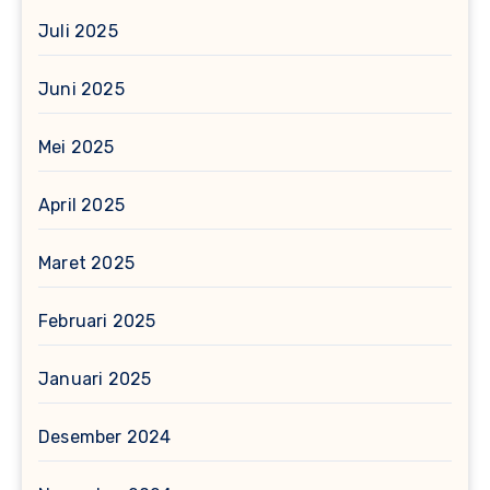
Juli 2025
Juni 2025
Mei 2025
April 2025
Maret 2025
Februari 2025
Januari 2025
Desember 2024