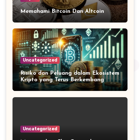
Memahami Bitcoin Dan Altcoin
Uncategorized
Risiko dan Peluang dalam Ekosistem
Kripto yang Terus Berkembang
Uncategorized