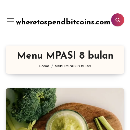
Lewati
ke
konten
wheretospendbitcoins.com
Menu MPASI 8 bulan
Home
Menu MPASI 8 bulan