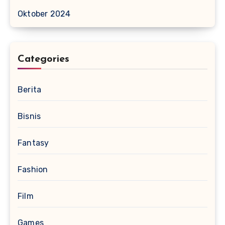
Oktober 2024
Categories
Berita
Bisnis
Fantasy
Fashion
Film
Games