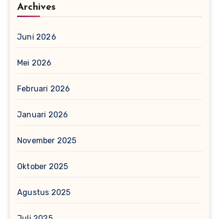
Archives
Juni 2026
Mei 2026
Februari 2026
Januari 2026
November 2025
Oktober 2025
Agustus 2025
Juli 2025