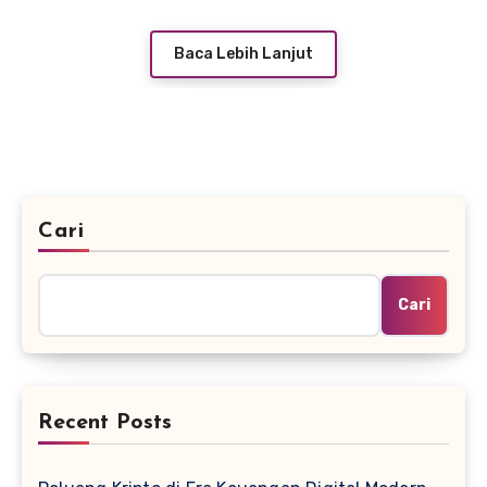
Baca Lebih Lanjut
Cari
Cari
Recent Posts