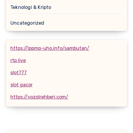
Teknologi & Kripto
Uncategorized
https://lppmp-uho.info/sambutan/
rtp live
slot777
slot gacor
https://vozolrehberi.com/