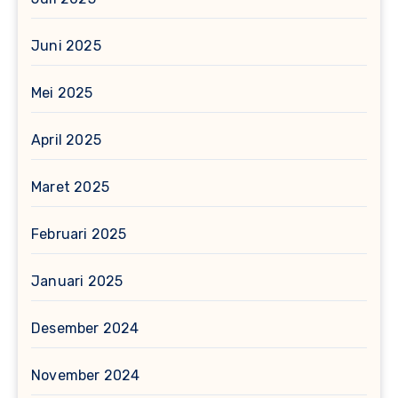
Juni 2025
Mei 2025
April 2025
Maret 2025
Februari 2025
Januari 2025
Desember 2024
November 2024