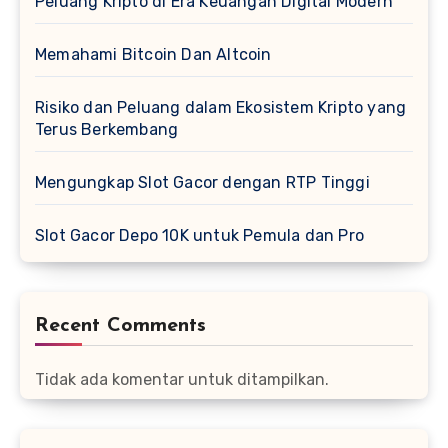
Peluang Kripto di Era Keuangan Digital Modern
Memahami Bitcoin Dan Altcoin
Risiko dan Peluang dalam Ekosistem Kripto yang
Terus Berkembang
Mengungkap Slot Gacor dengan RTP Tinggi
Slot Gacor Depo 10K untuk Pemula dan Pro
Recent Comments
Tidak ada komentar untuk ditampilkan.