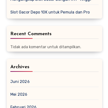
Slot Gacor Depo 10K untuk Pemula dan Pro
Recent Comments
Tidak ada komentar untuk ditampilkan.
Archives
Juni 2026
Mei 2026
Februari 2026