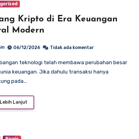
gorized
ang Kripto di Era Keuangan
tal Modern
in
06/12/2026
Tidak ada komentar
unia keuangan. Jika dahulu transaksi hanya
tung pada…
Lebih Lanjut
Bisnis