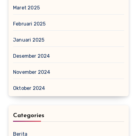
Maret 2025
Februari 2025
Januari 2025
Desember 2024
November 2024
Oktober 2024
Categories
Berita