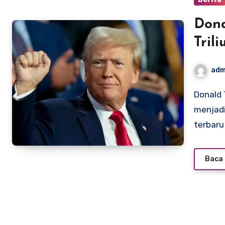
Dona
Tril
adm
Donald Trump, mantan Presiden Amerika Serikat, kembali
menjad
terbaru
Baca 