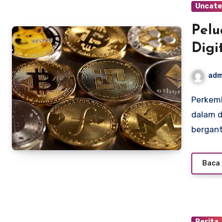
Uncate
Pelu
Digi
adm
Perkembangan teknologi telah membawa perubahan besar
dalam d
bergan
Baca 
Berita