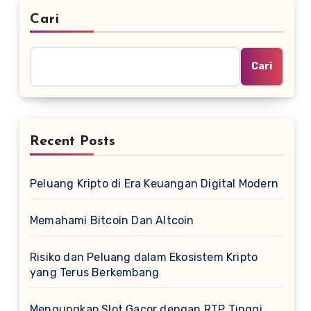
Cari
Cari
Recent Posts
Peluang Kripto di Era Keuangan Digital Modern
Memahami Bitcoin Dan Altcoin
Risiko dan Peluang dalam Ekosistem Kripto
yang Terus Berkembang
Mengungkap Slot Gacor dengan RTP Tinggi