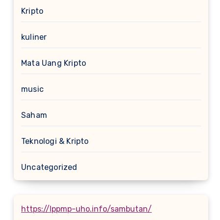
Kripto
kuliner
Mata Uang Kripto
music
Saham
Teknologi & Kripto
Uncategorized
https://lppmp-uho.info/sambutan/