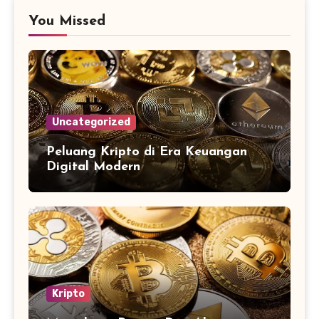
You Missed
Uncategorized
Peluang Kripto di Era Keuangan
Digital Modern
Kripto