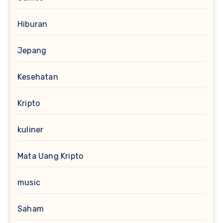
Hiburan
Jepang
Kesehatan
Kripto
kuliner
Mata Uang Kripto
music
Saham